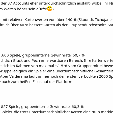
 der 37 Accounts eher unterdurchschnittlich ausfällt (wobei ihr 
m Welten höher sein dürfte
)
r mit relativen Kartenwerten von über 140 % (Skoundi, Tichujaner
ttlich über 40 % bessere Karten als der Gruppendurchschnitt. Stat
 1.600 Spiele, gruppeninterne Gewinnrate: 60,7 %
chtlich Glück und Pech im erwartbaren Bereich. Ihre Kartenwerte
e sich im Rahmen von maximal +/- 5 % vom Gruppenmittel bewe
 Gruppe lediglich ein Spieler eine überdurchschnittliche Gesamtle
. Aber Valderama läuft immernoch den ersten verbockten 2000 Spi
iv auch zum heißen Eisen auf der Plattform.
h 827 Spiele, gruppeninterne Gewinnrate: 60,3 %
pieler, die trotz unterdurchschnittlicher Karten eine grün marki