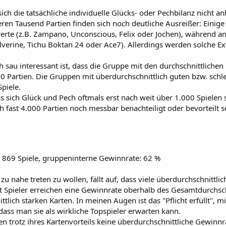
s sich die tatsächliche individuelle Glücks- oder Pechbilanz nicht a
eren Tausend Partien finden sich noch deutliche Ausreißer: Einige
erte (z.B. Zampano, Unconscious, Felix oder Jochen), während and
lverine, Tichu Boktan 24 oder Ace7). Allerdings werden solche Ex
 sau interessant ist, dass die Gruppe mit den durchschnittlichen 
00 Partien. Die Gruppen mit überdurchschnittlich guten bzw. sc
piele.
ss sich Glück und Pech oftmals erst nach weit über 1.000 Spielen 
h fast 4.000 Partien noch messbar benachteiligt oder bevorteilt s
h 869 Spiele, gruppeninterne Gewinnrate: 62 %
u nahe treten zu wollen, fällt auf, dass viele überdurchschnittli
 Spieler erreichen eine Gewinnrate oberhalb des Gesamtdurchschn
ttlich starken Karten. In meinen Augen ist das "Pflicht erfüllt"
dass man sie als wirkliche Topspieler erwarten kann.
n trotz ihres Kartenvorteils keine überdurchschnittliche Gewinnrat