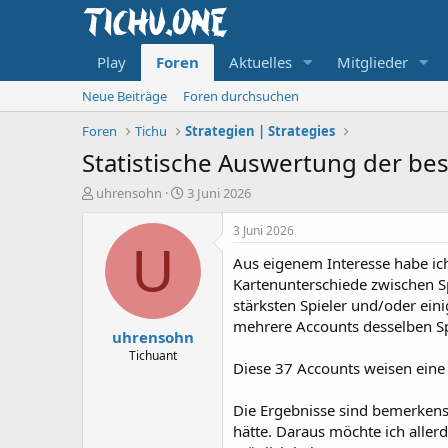
Play
Foren
Aktuelles
Mitglieder
Neue Beiträge
Foren durchsuchen
Foren
Tichu
Strategien | Strategies
Statistische Auswertung der bes
E
E
uhrensohn
3 Juni 2026
r
r
s
s
3 Juni 2026
t
t
U
Aus eigenem Interesse habe ich
e
e
l
l
Kartenunterschiede zwischen S
l
l
stärksten Spieler und/oder ein
e
t
mehrere Accounts desselben Sp
uhrensohn
r
a
m
Tichuant
Diese 37 Accounts weisen eine
Die Ergebnisse sind bemerkensw
hätte. Daraus möchte ich aller