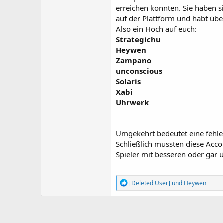
erreichen konnten. Sie haben sic
auf der Plattform und habt übe
Also ein Hoch auf euch:
Strategichu
Heywen
Zampano
unconscious
Solaris
Xabi
Uhrwerk
Umgekehrt bedeutet eine fehlen
Schließlich mussten diese Accou
Spieler mit besseren oder gar ü
R
[Deleted User]
und
Heywen
e
a
k
t
i