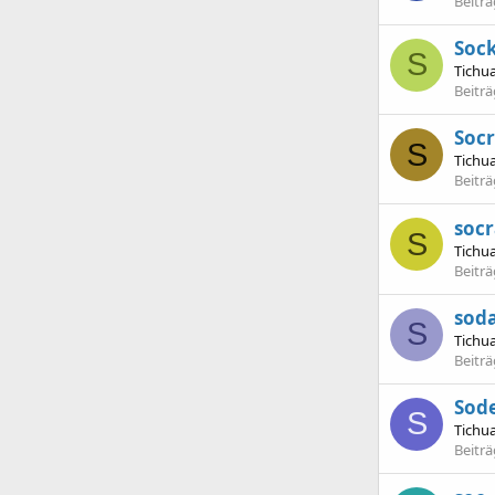
Beitr
Soc
S
Tichu
Beitr
Socr
S
Tichu
Beitr
socr
S
Tichu
Beitr
sod
S
Tichu
Beitr
Sode
S
Tichu
Beitr