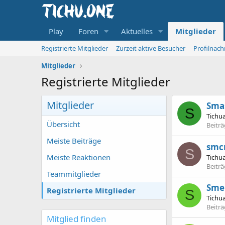
Play
Foren
Aktuelles
Mitglieder
Registrierte Mitglieder
Zurzeit aktive Besucher
Profilnach
Mitglieder
Registrierte Mitglieder
Mitglieder
Sma
S
Tichu
Übersicht
Beitr
Meiste Beiträge
smc
S
Meiste Reaktionen
Tichu
Beitr
Teammitglieder
Sme
Registrierte Mitglieder
S
Tichu
Beitr
Mitglied finden