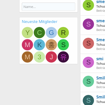
sme
S
Tichu
Beitr
sme
Neueste Mitglieder
S
Tichu
Beitr
Y
C
G
R
Sme
S
M
K
홍
S
Tichu
Beitr
M
3
J
유
smi
S
Tichu
Beitr
Smil
S
Tichu
Beitr
Smil
S
Tichu