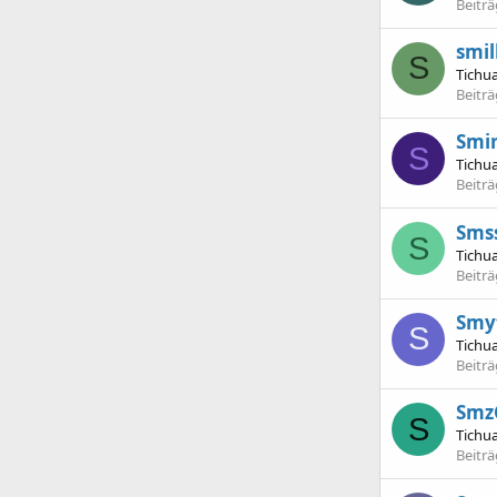
Beitr
smill
S
Tichu
Beitr
Smi
S
Tichu
Beitr
Sms
S
Tichu
Beitr
Smy
S
Tichu
Beitr
Smz
S
Tichu
Beitr