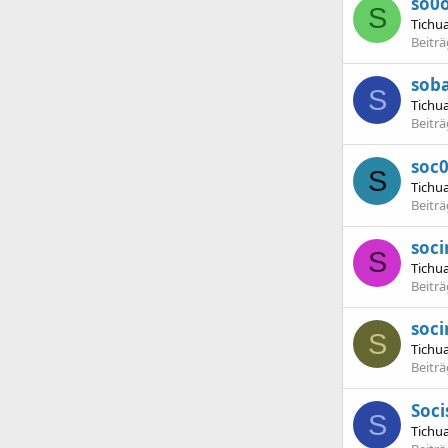
so0
S
Tichu
Beitr
sob
S
Tichu
Beitr
soc
S
Tichu
Beitr
soc
S
Tichu
Beitr
soc
S
Tichu
Beitr
Soci
S
Tichu