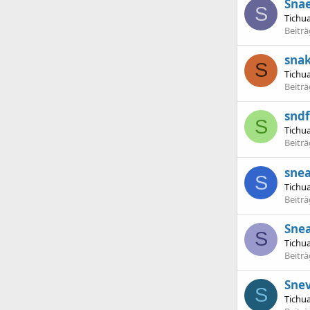
Sna
S
Tichu
Beitr
sna
S
Tichu
Beitr
snd
S
Tichu
Beitr
sne
S
Tichu
Beitr
Sne
S
Tichu
Beitr
Sne
S
Tichu