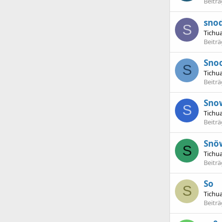
Beitr
sno
S
Tichu
Beitr
Sno
S
Tichu
Beitr
Sno
S
Tichu
Beitr
Snö
S
Tichu
Beitr
So
S
Tichu
Beitr