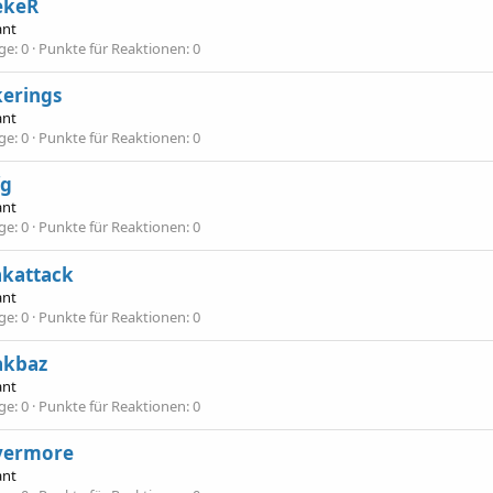
ekeR
ant
äge
0
Punkte für Reaktionen
0
kerings
ant
äge
0
Punkte für Reaktionen
0
fg
ant
äge
0
Punkte für Reaktionen
0
akattack
ant
äge
0
Punkte für Reaktionen
0
akbaz
ant
äge
0
Punkte für Reaktionen
0
vermore
ant