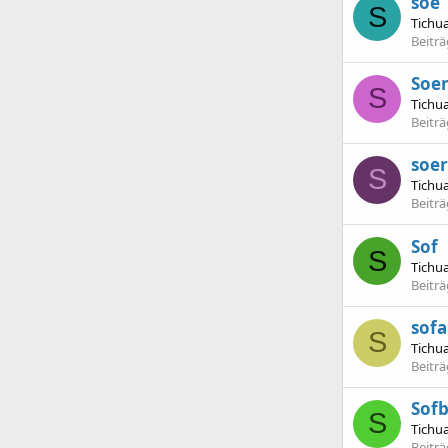
soe
S
Tichu
Beitr
Soe
S
Tichu
Beitr
soer
S
Tichu
Beitr
Sof
S
Tichu
Beitr
sofa
S
Tichu
Beitr
Sofb
S
Tichu
Beitr