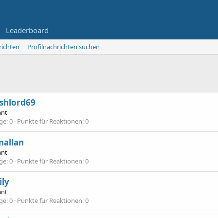
Leaderboard
richten
Profilnachrichten suchen
shlord69
ant
äge
0
Punkte für Reaktionen
0
nallan
ant
äge
0
Punkte für Reaktionen
0
ily
ant
äge
0
Punkte für Reaktionen
0