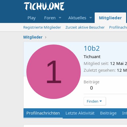
Play
Foren
Aktuelles
Mitglieder
Registrierte Mitglieder
Zurzeit aktive Besucher
Profilnach
Mitglieder
10b2
1
Tichuant
Mitglied seit
12 Mai 
Zuletzt gesehen
12 M
Beiträge
0
Finden
Profilnachrichten
Letzte Aktivität
Beiträge
In