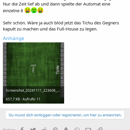
Nur die Zeit lief ab und dann spielte der Automat eine
einzelne 8
Sehr schön. Wäre ja auch blöd jetzt das Tichu des Gegners
kaputt zu machen und das Full-House zu legen.
Anhänge
Screenshot_20241111_223608_Tichu one.png
657,7 KB · Aufrufe: 11
Du musst dich einloggen oder registrieren, um hier zu antworten.
Facebook
Twitter
Reddit
Pinterest
Tumblr
WhatsApp
E-Mail
Link