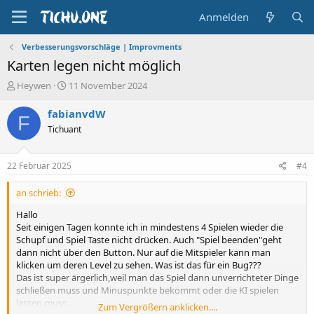
Anmelden
Verbesserungsvorschläge | Improvments
Karten legen nicht möglich
E
E
Heywen
11 November 2024
r
r
s
s
fabianvdW
F
t
t
Tichuant
e
e
l
l
l
l
22 Februar 2025
#4
e
t
r
a
an schrieb:
m
Hallo
Seit einigen Tagen konnte ich in mindestens 4 Spielen wieder die
Schupf und Spiel Taste nicht drücken. Auch "Spiel beenden"geht
dann nicht über den Button. Nur auf die Mitspieler kann man
klicken um deren Level zu sehen. Was ist das für ein Bug???
Das ist super ärgerlich,weil man das Spiel dann unverrichteter Dinge
schließen muss und Minuspunkte bekommt oder die KI spielen
lassen muss...
Zum Vergrößern anklicken....