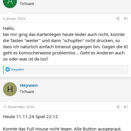
A
Tichuant
6 Januar 2025
#2
Hallo,
bei mir ging das Kartenlegen heute leider auch nicht, konnte
die Tasten "weiter" und dann "schupfen" nicht drücken, so
dass ich natürlich einfach timeout gegangen bin. Gegen die KI
geht es komischerweise problemlos .. Geht es Anderen auch
so oder was ist da los?
R
Heywen
e
a
k
Heywen
H
t
Tichuant
i
o
n
e
11 November 2024
#1
n
:
Heute 11.11.24 Spiel 22:12
Konnte das Full-House nicht legen. Alle Button ausgegraut.