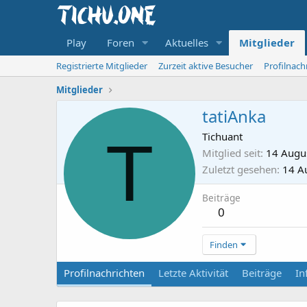
Play
Foren
Aktuelles
Mitglieder
Registrierte Mitglieder
Zurzeit aktive Besucher
Profilnach
Mitglieder
tatiAnka
T
Tichuant
Mitglied seit
14 Augu
Zuletzt gesehen
14 A
Beiträge
0
Finden
Profilnachrichten
Letzte Aktivität
Beiträge
In